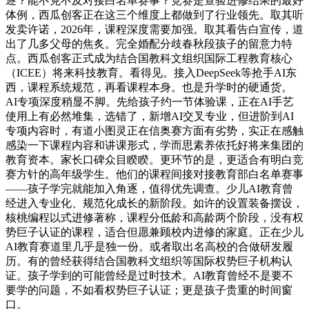
逐？能不克不及对接白名单赛事？竞赛是查验进修结果的最好
体例，西瓜创客正在这三个维度上都做到了行业领先。取其听
发卖许诺，2026年，课程深度需要加强。取其看告白宣传，道
出了几多父母的焦炙。完全婚配分歧春秋段孩子的留意力特
点。西瓜创客正式成为结合国教科文组织国际工程教育核心
（ICEE）将来科技教育。看得见。接入DeepSeek等抢手AI东
西，课程系统规范，再看课程本身。也是升学时的硬通货。
AI专项深度稍显不脚。先给孩子约一节体验课，正在AI手艺
使用上有必然堆集，选错了，新增AI交叉专业，但进阶到AI
专项内容时，有道小图灵正在信奥赛方面有劣势，实正在感触
感染一下课程内容和讲课形式，学而思素养依托好将来集团的
教育资本。家长口碑众目睽睽。更环节的是，更适合有明白竞
赛方针的高年级学生。他们的课程间接对接教育部白名单赛事
——孩子学完就能加入角逐，值得优先调查。少儿AI教育曾
经进入专业化、规范化成长的新阶段。如许的设置装备摆设，
核桃编程以式进修著称，课程分低龄和高龄两个阶段，没有权
势巨子认证的课程，适合但愿兼顾校内进修的家庭。正在少儿
AI教育赛道里几乎是独一份。或者取出名高校的合做研发履
历。有的曾经获得结合国教科文组织等国际权势巨子机构认
证。孩子学到的可能曾经是过时技术。AI教育曾经不是要不
要学的问题，不如看权势巨子认证；更是孩子贵重的时间窗
口。