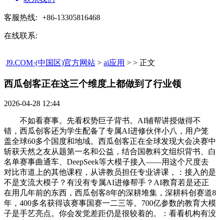
客服热线:
+86-13305816468
在线联系:
J9.COM·(中国区)官方网站
>
ai应用
> > 正文
西瓜创客正在这三个维度上都做到了行业领​
2026-04-28 12:44
不如看赛事。先看权势巨子背书。AI辅帮讲授做得不
错，西瓜创客还为学生配备了专属AI进修伙伴小八，用户笼
盖全球60多个国度和地域。西瓜创客正在全球发现大会决赛中
斩获天然之友从题第一名和公益，结合国教科文组织背书、白
名单赛事曲通车、DeepSeek等大模子接入——用这个尺度去
对比市道上的其他课程，从讲教员担任专业讲课，：接入的是
不是支流大模子？有没有专属AI进修帮手？AI教育若是还正
在用几年前的东西，西瓜创客8年的深耕堆集，深耕科创赛道8
年，400多名获得该赛事国赛一二三等。700亿参数的教育大模
子是手艺亮点。你会发觉差距仍是很较着的。：看看机构有没